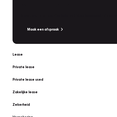
Werkplaatsafspraak
Is uw auto toe aan Onderhoud, Bandenwissel of een Va
Maak een afspraak
Lease
Private lease
Private lease used
Zakelijke lease
Zekerheid