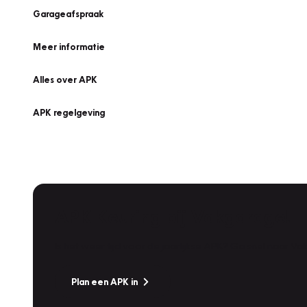
Garageafspraak
Meer informatie
Alles over APK
APK regelgeving
APK Keuring bij Vakgarage!
Is het weer tijd voor de jaarlijkse APK? Ga snel naar V
Plan een APK in