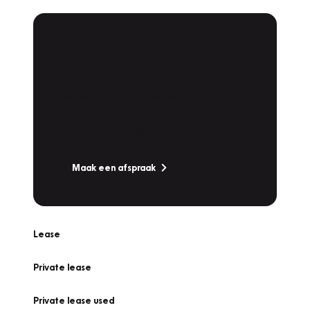
Plan een
Werkplaatsafspraak
Is uw auto toe aan Onderhoud,
Bandenwissel of een Vakantiecheck? Plan
online een afspraak!
Maak een afspraak
Lease
Private lease
Private lease used