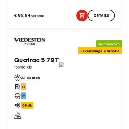
€ 85,94
per stuk
DETAILS
Aanbevolen
Levenslange Garantie
Quatrac 5 79T
155/80 R13
All-Season
D
C
69
db