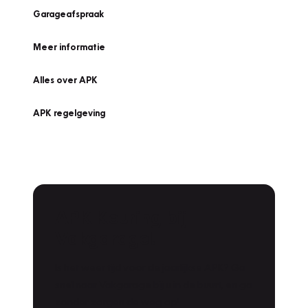
Garageafspraak
Meer informatie
Alles over APK
APK regelgeving
APK Keuring bij
Vakgarage!
Is het weer tijd voor de jaarlijkse APK? Ga
snel naar Vakgarage bij u in de buurt, en ga
zonder zorgen de weg op!