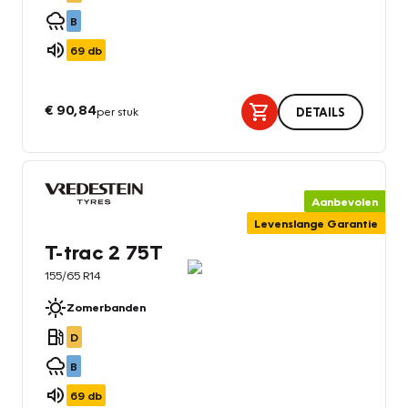
B
69
db
€ 90,84
per stuk
DETAILS
Aanbevolen
Levenslange Garantie
T-trac 2 75T
155/65 R14
Zomerbanden
D
B
69
db