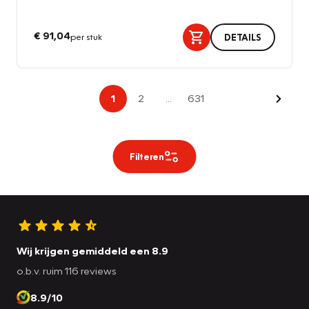
€ 91,04
per stuk
DETAILS
Volge
1
2
...
631
Filteren
Wij krijgen gemiddeld een 8.9
o.b.v. ruim 116 reviews
8.9/10