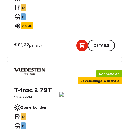
D
B
69
db
€ 81,32
per stuk
DETAILS
Aanbevolen
Levenslange Garantie
T-trac 2 79T
165/65 R14
Zomerbanden
D
B