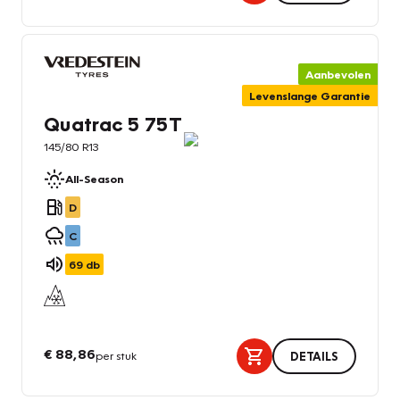
Aanbevolen
Levenslange Garantie
Quatrac 5 75T
145/80 R13
All-Season
D
C
69
db
€ 88,86
per stuk
DETAILS