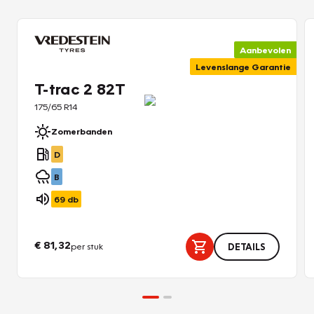
Aanbevolen
Levenslange Garantie
T-trac 2 82T
175/65 R14
Zomerbanden
D
B
69
db
€ 81,32
per stuk
DETAILS