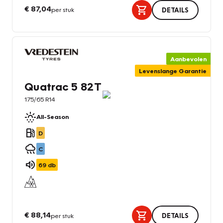
€ 87,04
per stuk
DETAILS
Aanbevolen
Levenslange Garantie
Quatrac 5 82T
175/65 R14
All-Season
D
C
69
db
€ 88,14
per stuk
DETAILS