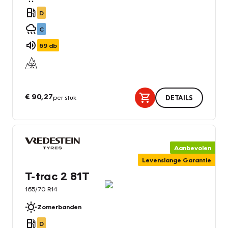
D
C
69
db
€ 90,27
per stuk
DETAILS
Aanbevolen
Levenslange Garantie
T-trac 2 81T
165/70 R14
Zomerbanden
D