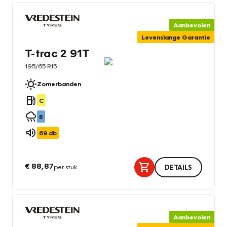
Aanbevolen
Levenslange Garantie
T-trac 2 91T
195/65 R15
Zomerbanden
C
B
69
db
€ 88,87
per stuk
DETAILS
Aanbevolen