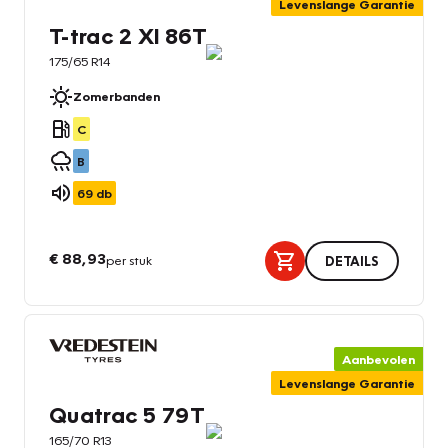
Levenslange Garantie
T-trac 2 Xl 86T
175/65 R14
Zomerbanden
C
B
69
db
€ 88,93
per stuk
DETAILS
Aanbevolen
Levenslange Garantie
Quatrac 5 79T
165/70 R13