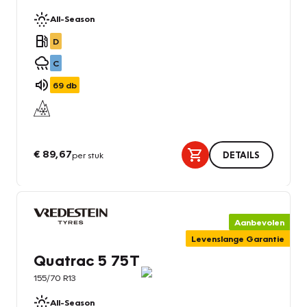
All-Season
D
C
69
db
€ 89,67
per stuk
DETAILS
Aanbevolen
Levenslange Garantie
Quatrac 5 75T
155/70 R13
All-Season