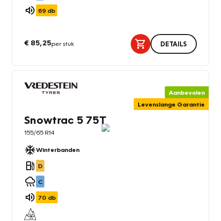
69
db
€ 85,25
per stuk
DETAILS
Aanbevolen
Levenslange Garantie
Snowtrac 5 75T
155/65 R14
Winterbanden
D
C
70
db