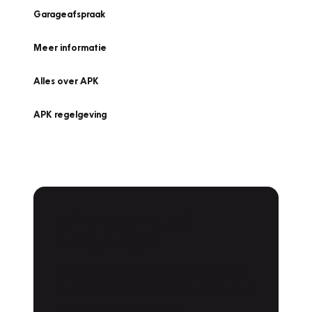
Garageafspraak
Meer informatie
Alles over APK
APK regelgeving
APK Keuring bij
Vakgarage!
Is het weer tijd voor de jaarlijkse APK? Ga
snel naar Vakgarage bij u in de buurt, en ga
zonder zorgen de weg op!