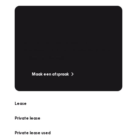
Plan een
Werkplaatsafspraak
Is uw auto toe aan Onderhoud,
Bandenwissel of een Vakantiecheck? Plan
online een afspraak!
Maak een afspraak
Lease
Private lease
Private lease used