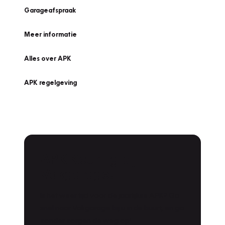
Garageafspraak
Meer informatie
Alles over APK
APK regelgeving
APK Keuring bij
Vakgarage!
Is het weer tijd voor de jaarlijkse APK? Ga
snel naar Vakgarage bij u in de buurt, en ga
zonder zorgen de weg op!