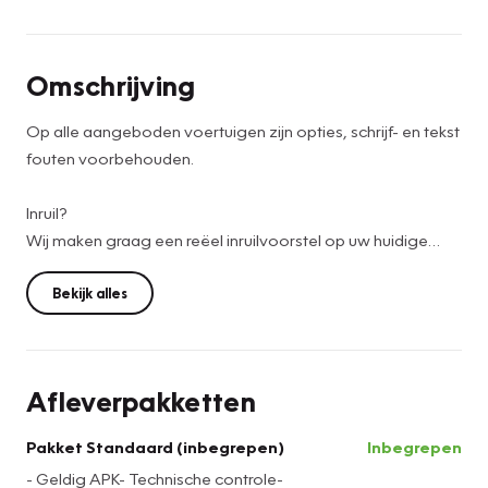
Omschrijving
Op alle aangeboden voertuigen zijn opties, schrijf- en tekst
fouten voorbehouden.
Inruil?
Wij maken graag een reëel inruilvoorstel op uw huidige
auto , stuur hiervoor een e-mail of Whatsapp met de
volgende gegevens: kenteken, kilometerstand, foto's en
Bekijk alles
eventuele bijzonderheden.
Financieren of Leasen?
Afleverpakketten
Bij Vakgarage Douwes werken wij met verschillende
partijen samen, zodat we hierbij de zakelijke en particuliere
Pakket Standaard (inbegrepen)
Inbegrepen
klant goed kunnen helpen bij het vinden van een passende
- Geldig APK- Technische controle-
financiering of lease!