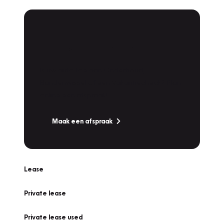
Plan een
Werkplaatsafspraak
Is uw auto toe aan Onderhoud,
Bandenwissel of een Vakantiecheck? Plan
online een afspraak!
Maak een afspraak
Lease
Private lease
Private lease used