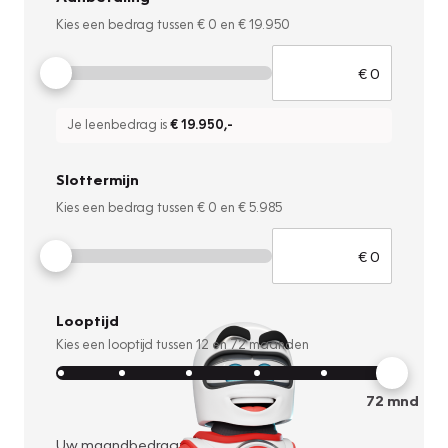
Kies een bedrag tussen
€ 0
en
€ 19.950
Je leenbedrag is
€ 19.950
,-
Slottermijn
Kies een bedrag tussen
€ 0
en
€ 5.985
Looptijd
Kies een looptijd tussen
12
en
72
maanden
72
mnd
Uw maandbedrag: