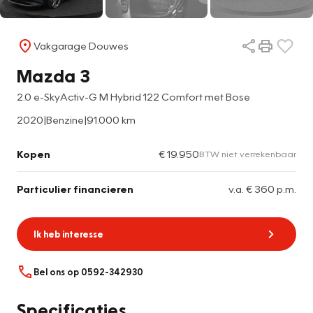
Vakgarage Douwes
Mazda 3
2.0 e-SkyActiv-G M Hybrid 122 Comfort met Bose
2020
|
Benzine
|
91.000 km
Kopen
€ 19.950
BTW niet verrekenbaar
Particulier financieren
v.a. € 360 p.m.
Ik heb interesse
Bel ons op 0592-342930
Specificaties