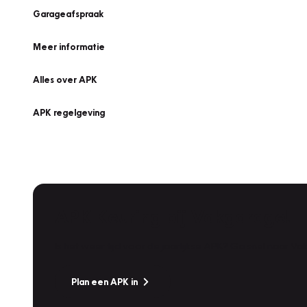
Garageafspraak
Meer informatie
Alles over APK
APK regelgeving
APK Keuring bij Vakgarage!
Is het weer tijd voor de jaarlijkse APK? Ga snel naar V
Plan een APK in