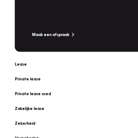
Werkplaatsafspraak
Is uw auto toe aan Onderhoud, Bandenwissel of een Va
Maak een afspraak
Lease
Private lease
Private lease used
Zakelijke lease
Zekerheid