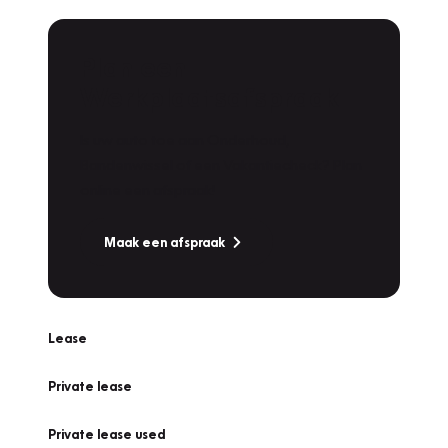
Plan een
Werkplaatsafspraak
Is uw auto toe aan Onderhoud,
Bandenwissel of een Vakantiecheck? Plan
online een afspraak!
Maak een afspraak
Lease
Private lease
Private lease used