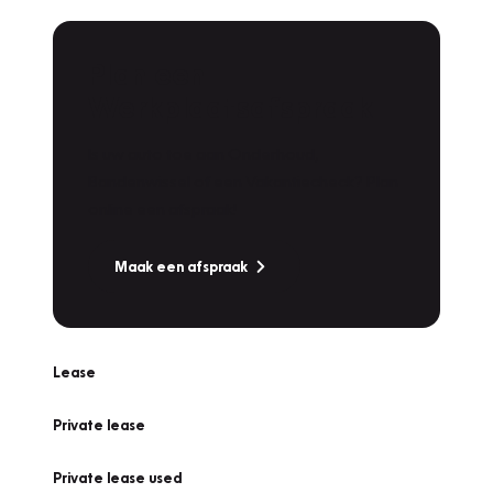
Plan een
Werkplaatsafspraak
Is uw auto toe aan Onderhoud,
Bandenwissel of een Vakantiecheck? Plan
online een afspraak!
Maak een afspraak
Lease
Private lease
Private lease used