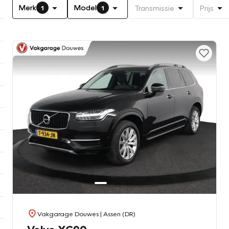
Merk
Model
Transmissie
Prijs
1
1
Vakgarage Douwes
| Assen (DR)