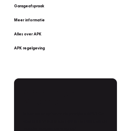
Garageafspraak
Meer informatie
Alles over APK
APK regelgeving
APK Keuring bij
Vakgarage!
Is het weer tijd voor de jaarlijkse APK? Ga
snel naar Vakgarage bij u in de buurt, en ga
zonder zorgen de weg op!