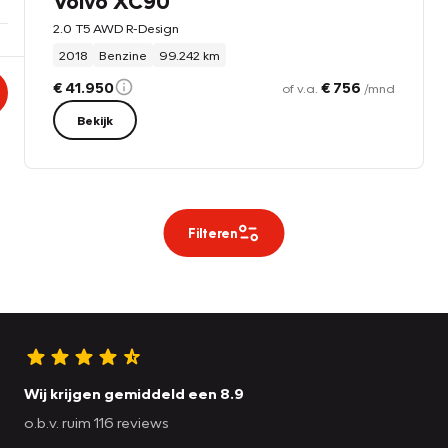
Volvo XC90
2.0 T5 AWD R-Design
2018
Benzine
99.242 km
€ 41.950
€ 756
of v.a.
/mnd
Bekijk
Filteren
Wij krijgen gemiddeld een 8.9
o.b.v. ruim 116 reviews