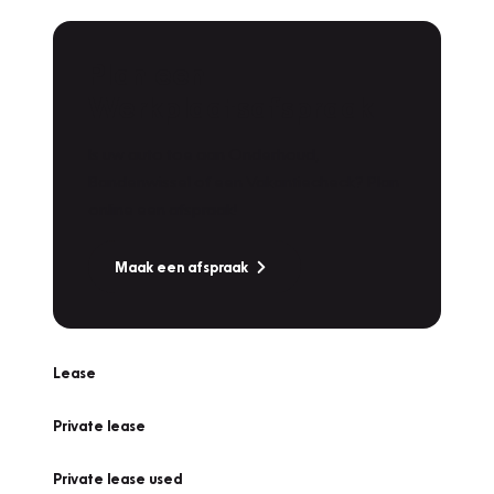
Plan een
Werkplaatsafspraak
Is uw auto toe aan Onderhoud,
Bandenwissel of een Vakantiecheck? Plan
online een afspraak!
Maak een afspraak
Lease
Private lease
Private lease used