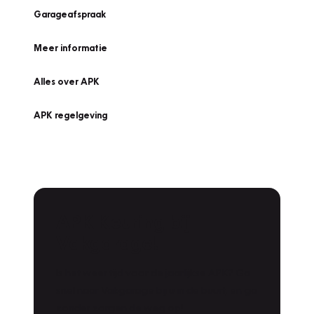
Garageafspraak
Meer informatie
Alles over APK
APK regelgeving
APK Keuring bij
Vakgarage!
Is het weer tijd voor de jaarlijkse APK? Ga
snel naar Vakgarage bij u in de buurt, en ga
zonder zorgen de weg op!