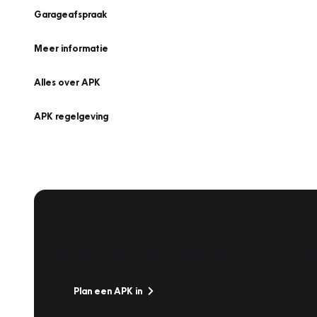
Garageafspraak
Meer informatie
Alles over APK
APK regelgeving
APK Keuring bij Vakgarage!
Is het weer tijd voor de jaarlijkse APK? Ga snel naar V
Plan een APK in