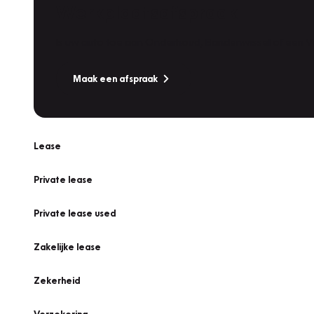
Werkplaatsafspraak
Is uw auto toe aan Onderhoud, Bandenwissel of een Va
Maak een afspraak
Lease
Private lease
Private lease used
Zakelijke lease
Zekerheid