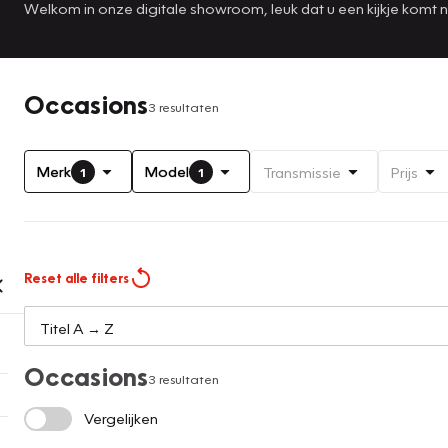
Welkom in onze digitale showroom, leuk dat u een kijkje komt
Occasions
3 resultaten
Merk
Model
Transmissie
Prijs
1
1
Reset alle filters
Occasions
3 resultaten
Vergelijken