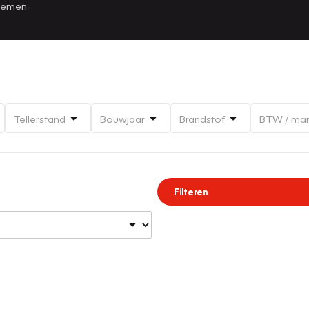
 nemen.
Tellerstand
Bouwjaar
Brandstof
BTW / ma
Filteren