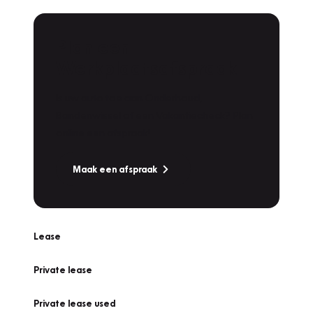
Plan een
Werkplaatsafspraak
Is uw auto toe aan Onderhoud,
Bandenwissel of een Vakantiecheck? Plan
online een afspraak!
Maak een afspraak
Lease
Private lease
Private lease used