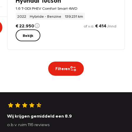
Hyundai Tucson
1.6 T-GDI PHEV Comfort Smart 4WD
2022
Hybride - Benzine
139.231 km
€ 22.950
€ 414
of v.a.
/mnd
Bekijk
Filteren
Wij krijgen gemiddeld een 8.9
o.b.v. ruim 116 reviews