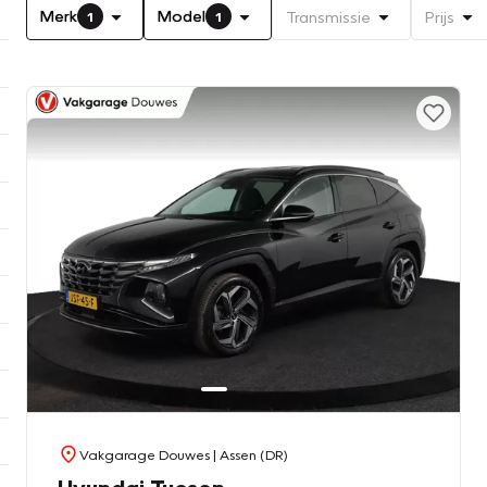
Merk
Model
Transmissie
Prijs
1
1
Vakgarage Douwes
| Assen (DR)