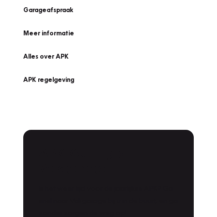
Garageafspraak
Meer informatie
Alles over APK
APK regelgeving
APK Keuring bij
Vakgarage!
Is het weer tijd voor de jaarlijkse APK? Ga
snel naar Vakgarage bij u in de buurt, en ga
zonder zorgen de weg op!