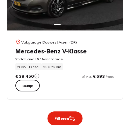
Vakgarage Douwes
| Assen (DR)
Mercedes-Benz V-Klasse
250d Lang DC Avantgarde
2016
Diesel
138.852 km
€ 38.450
€ 693
of v.a.
/mnd
Bekijk
Filteren