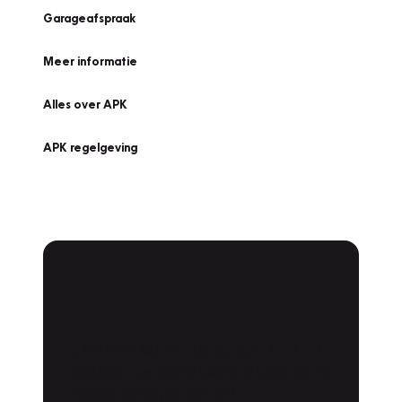
Garageafspraak
Meer informatie
Alles over APK
APK regelgeving
APK Keuring bij
Vakgarage!
Is het weer tijd voor de jaarlijkse APK? Ga
snel naar Vakgarage bij u in de buurt, en ga
zonder zorgen de weg op!