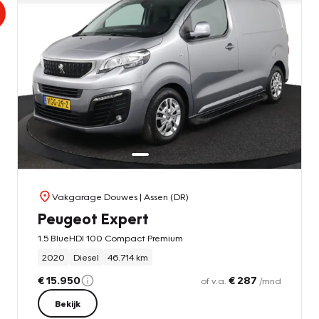
Vakgarage Douwes
| Assen (DR)
Peugeot Expert
1.5 BlueHDI 100 Compact Premium
2020
Diesel
46.714 km
€ 15.950
€ 287
of v.a.
/mnd
Bekijk