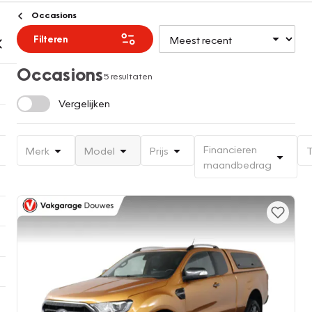
Occasions
Filteren
Occasions
5 resultaten
Vergelijken
Financieren
Merk
Model
Prijs
T
maandbedrag