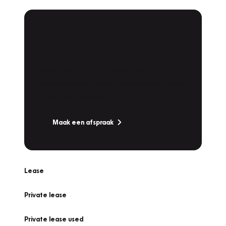
Plan een
Werkplaatsafspraak
Is uw auto toe aan Onderhoud,
Bandenwissel of een Vakantiecheck? Plan
online een afspraak!
Maak een afspraak
Lease
Private lease
Private lease used