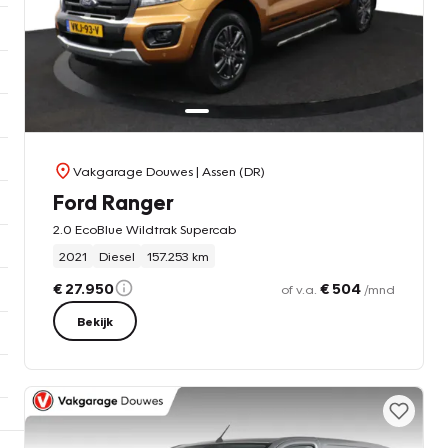
Vakgarage Douwes
| Assen (DR)
Ford Ranger
2.0 EcoBlue Wildtrak Supercab
2021
Diesel
157.253 km
€ 27.950
€ 504
of v.a.
/mnd
Bekijk