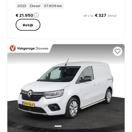
2023
Diesel
37.906 km
€ 21.950
€ 327
of v.a.
/mnd
Bekijk