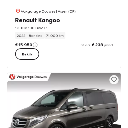
Vakgarage Douwes
| Assen (DR)
Renault Kangoo
1.3 TCe 100 Luxe L1
2022
Benzine
71.000 km
€ 15.950
€ 238
of v.a.
/mnd
Bekijk