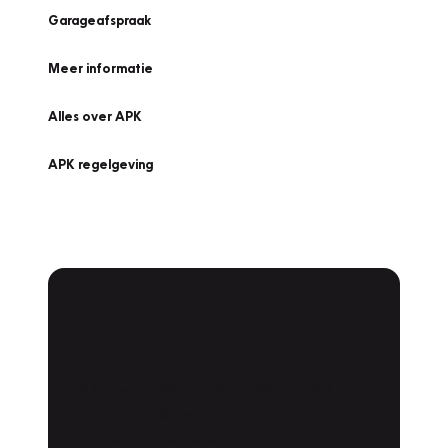
Garageafspraak
Meer informatie
Alles over APK
APK regelgeving
APK Keuring bij
Vakgarage!
Is het weer tijd voor de jaarlijkse APK? Ga
snel naar Vakgarage bij u in de buurt, en ga
zonder zorgen de weg op!