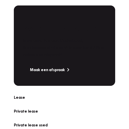
Plan een
Werkplaatsafspraak
Is uw auto toe aan Onderhoud,
Bandenwissel of een Vakantiecheck? Plan
online een afspraak!
Maak een afspraak
Lease
Private lease
Private lease used