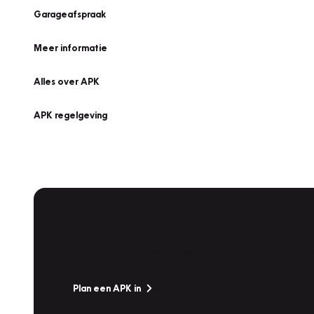
Garageafspraak
Meer informatie
Alles over APK
APK regelgeving
APK Keuring bij Vakgarage!
Is het weer tijd voor de jaarlijkse APK? Ga snel naar V
Plan een APK in