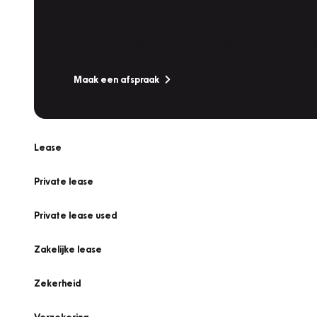
Werkplaatsafspraak
Is uw auto toe aan Onderhoud, Bandenwissel of een Va
Maak een afspraak
Lease
Private lease
Private lease used
Zakelijke lease
Zekerheid