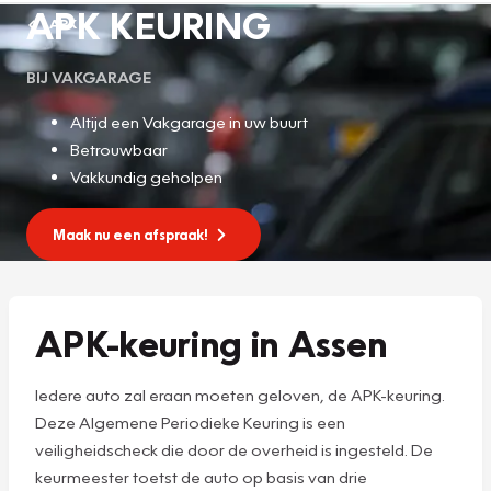
APK KEURING
APK
BIJ VAKGARAGE
Altijd een Vakgarage in uw buurt
Betrouwbaar
Vakkundig geholpen
Maak nu een afspraak!
APK-keuring in Assen
Iedere auto zal eraan moeten geloven, de APK-keuring.
Deze Algemene Periodieke Keuring is een
veiligheidscheck die door de overheid is ingesteld. De
keurmeester toetst de auto op basis van drie