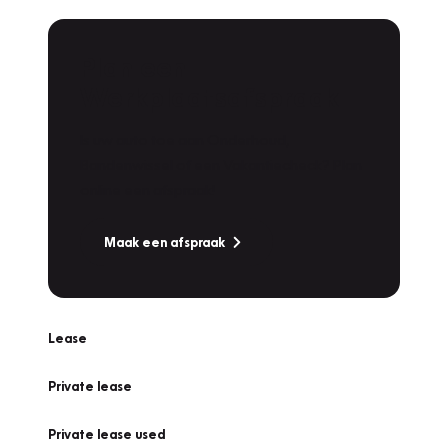
Plan een
Werkplaatsafspraak
Is uw auto toe aan Onderhoud,
Bandenwissel of een Vakantiecheck? Plan
online een afspraak!
Maak een afspraak
Lease
Private lease
Private lease used