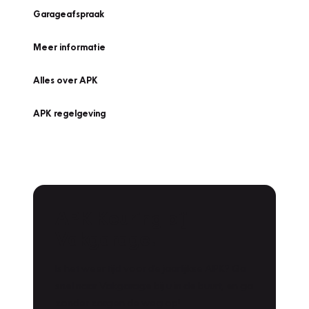
Garageafspraak
Meer informatie
Alles over APK
APK regelgeving
APK Keuring bij
Vakgarage!
Is het weer tijd voor de jaarlijkse APK? Ga
snel naar Vakgarage bij u in de buurt, en ga
zonder zorgen de weg op!