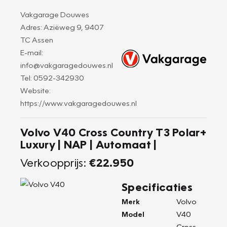
Vakgarage Douwes
Adres: Aziëweg 9, 9407
TC Assen
E-mail:
info@vakgaragedouwes.nl
Tel: 0592-342930
Website:
https://www.vakgaragedouwes.nl
Volvo V40 Cross Country T3 Polar+
Luxury | NAP | Automaat |
Verkoopprijs:
€22.950
Specificaties
Merk
Volvo
Model
V40
Cross