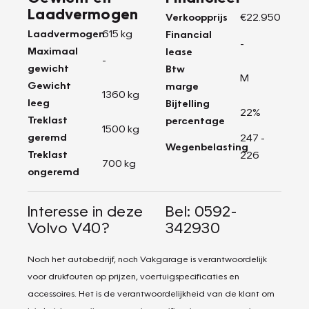
Laadvermogen
Verkoopprijs
€22.950
Laadvermogen
615 kg
Financial
-
Maximaal
lease
-
gewicht
Btw
M
Gewicht
marge
1360 kg
leeg
Bijtelling
22%
Treklast
percentage
1500 kg
geremd
247 -
Wegenbelasting
Treklast
226
700 kg
ongeremd
Interesse in deze
Bel: 0592-
Volvo V40?
342930
Noch het autobedrijf, noch Vakgarage is verantwoordelijk
voor drukfouten op prijzen, voertuigspecificaties en
accessoires. Het is de verantwoordelijkheid van de klant om