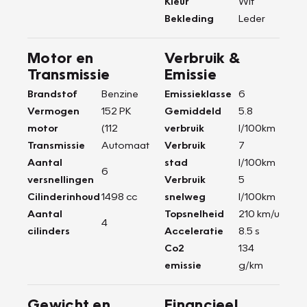
Kleur
Wit
Bekleding
Leder
Motor en
Verbruik &
Transmissie
Emissie
Brandstof
Benzine
Emissieklasse
6
Vermogen
152 PK
Gemiddeld
5.8
motor
(112
verbruik
l/100km
Transmissie
Automaat
Verbruik
7
Aantal
stad
l/100km
6
versnellingen
Verbruik
5
Cilinderinhoud
1498 cc
snelweg
l/100km
Aantal
Topsnelheid
210 km/u
4
cilinders
Acceleratie
8.5 s
Co2
134
emissie
g/km
Gewicht en
Financieel