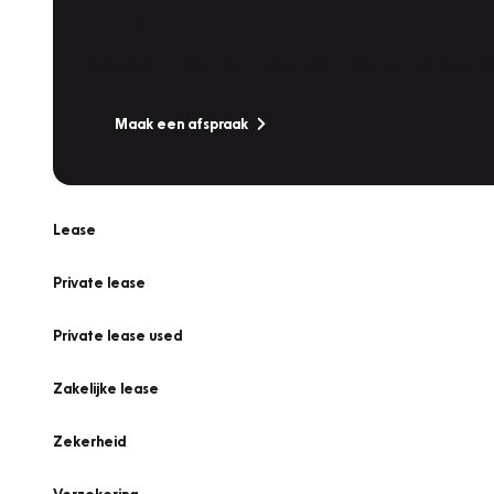
Werkplaatsafspraak
Is uw auto toe aan Onderhoud, Bandenwissel of een Va
Maak een afspraak
Lease
Private lease
Private lease used
Zakelijke lease
Zekerheid