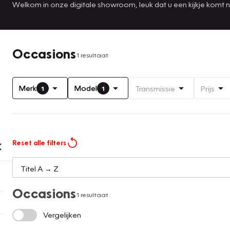
Welkom in onze digitale showroom, leuk dat u een kijkje komt
Occasions
1 resultaat
Merk
Model
Transmissie
Prijs
1
1
Reset alle filters
Occasions
1 resultaat
Vergelijken