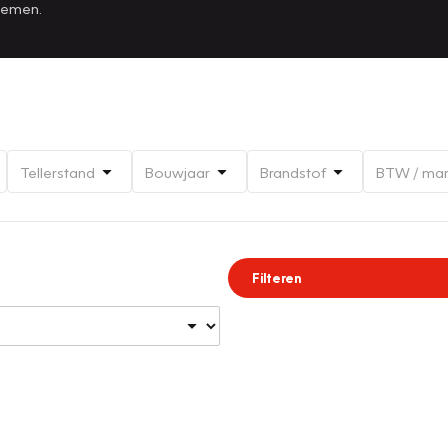
 nemen.
Tellerstand
Bouwjaar
Brandstof
BTW / ma
Filteren