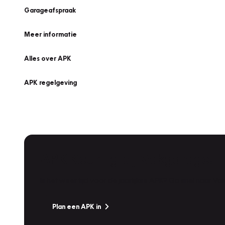
Garageafspraak
Meer informatie
Alles over APK
APK regelgeving
APK Keuring bij Vakgarage!
Is het weer tijd voor de jaarlijkse APK? Ga snel naar V
Plan een APK in