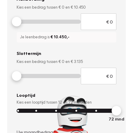
Kies een bedrag tussen
€ 0
en
€ 10.450
Je leenbedrag is
€ 10.450
,-
Slottermijn
Kies een bedrag tussen
€ 0
en
€ 3.135
Looptijd
Kies een looptijd tussen
12
en
72
maanden
72
mnd
Uw maandbedrag: