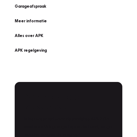
Garageafspraak
Meer informatie
Alles over APK
APK regelgeving
APK Keuring bij
Vakgarage!
Is het weer tijd voor de jaarlijkse APK? Ga
snel naar Vakgarage bij u in de buurt, en ga
zonder zorgen de weg op!