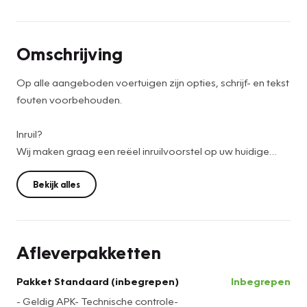
Omschrijving
Op alle aangeboden voertuigen zijn opties, schrijf- en tekst
fouten voorbehouden.
Inruil?
Wij maken graag een reëel inruilvoorstel op uw huidige
auto , stuur hiervoor een e-mail of Whatsapp met de
volgende gegevens: kenteken, kilometerstand, foto's en
Bekijk alles
eventuele bijzonderheden.
Financieren of Leasen?
Afleverpakketten
Bij Vakgarage Douwes werken wij met verschillende
partijen samen, zodat we hierbij de zakelijke en particuliere
Pakket Standaard (inbegrepen)
Inbegrepen
klant goed kunnen helpen bij het vinden van een passende
- Geldig APK- Technische controle-
financiering of lease!