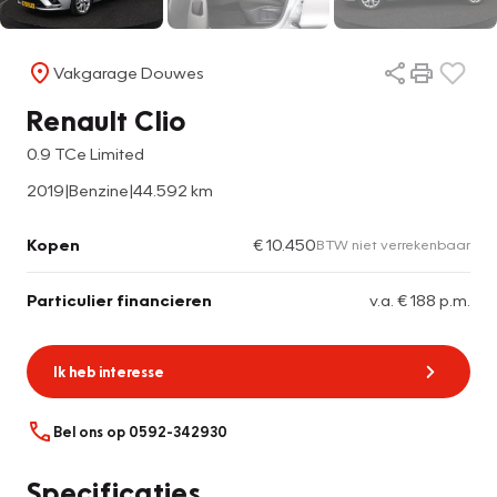
Vakgarage Douwes
Renault Clio
0.9 TCe Limited
2019
|
Benzine
|
44.592 km
Kopen
€ 10.450
BTW niet verrekenbaar
Particulier financieren
v.a. € 188 p.m.
Ik heb interesse
Bel ons op 0592-342930
Specificaties