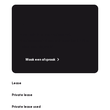
Plan een
Werkplaatsafspraak
Is uw auto toe aan Onderhoud,
Bandenwissel of een Vakantiecheck? Plan
online een afspraak!
Maak een afspraak
Lease
Private lease
Private lease used