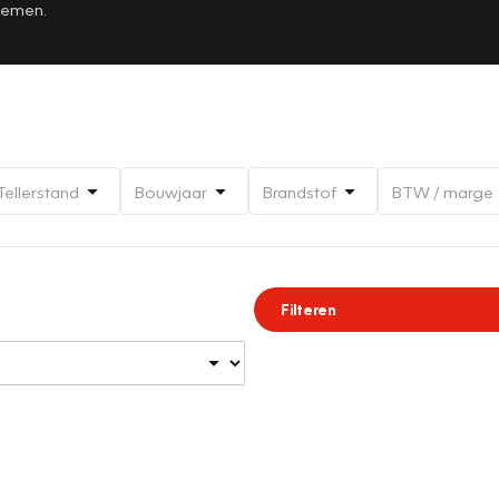
 nemen.
Tellerstand
Bouwjaar
Brandstof
BTW / marge
Filteren