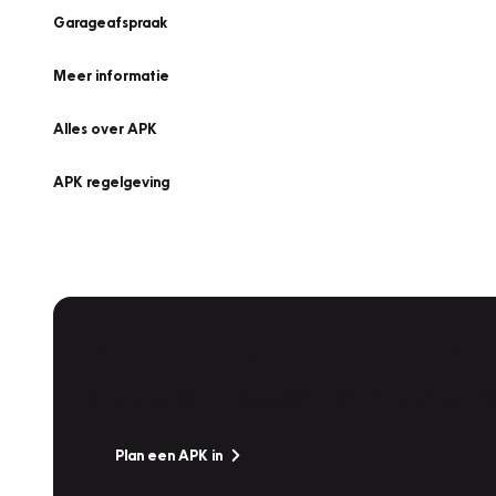
Garageafspraak
Meer informatie
Alles over APK
APK regelgeving
APK Keuring bij Vakgarage!
Is het weer tijd voor de jaarlijkse APK? Ga snel naar V
Plan een APK in