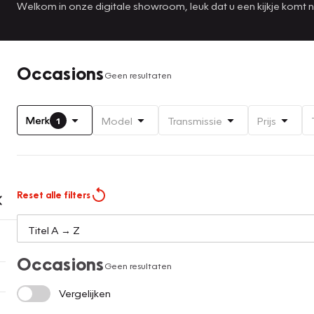
Welkom in onze digitale showroom, leuk dat u een kijkje komt
Occasions
Geen resultaten
Merk
Model
Transmissie
Prijs
1
Reset alle filters
Occasions
Geen resultaten
Vergelijken