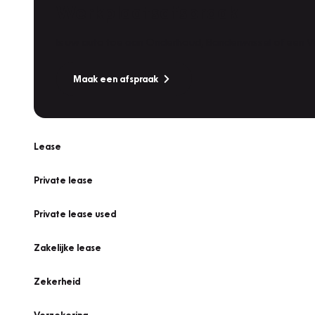
Werkplaatsafspraak
Is uw auto toe aan Onderhoud, Bandenwissel of een Va
Maak een afspraak
Lease
Private lease
Private lease used
Zakelijke lease
Zekerheid