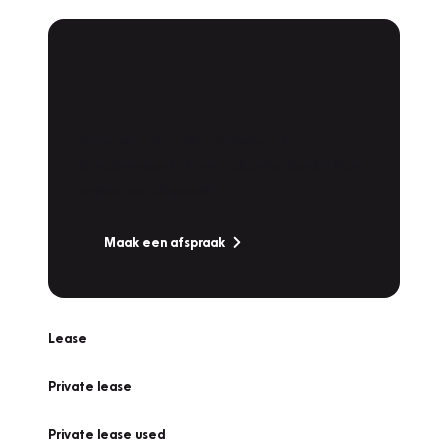
Plan een
Werkplaatsafspraak
Is uw auto toe aan Onderhoud,
Bandenwissel of een Vakantiecheck? Plan
online een afspraak!
Maak een afspraak
Lease
Private lease
Private lease used