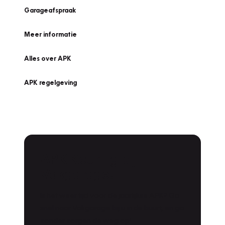
Garageafspraak
Meer informatie
Alles over APK
APK regelgeving
APK Keuring bij
Vakgarage!
Is het weer tijd voor de jaarlijkse APK? Ga
snel naar Vakgarage bij u in de buurt, en ga
zonder zorgen de weg op!