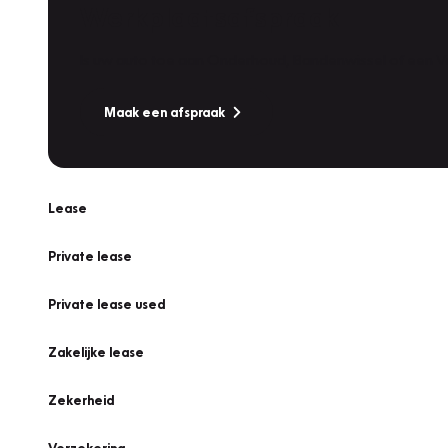
Werkplaatsafspraak
Is uw auto toe aan Onderhoud, Bandenwissel of een Va
Maak een afspraak
Lease
Private lease
Private lease used
Zakelijke lease
Zekerheid