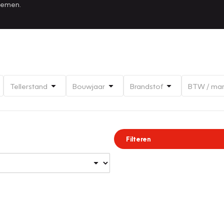
 nemen.
Tellerstand
Bouwjaar
Brandstof
BTW / ma
Filteren