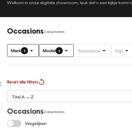
Welkom in onze digitale showroom, leuk dat u een kijkje komt
Occasions
2 resultaten
Merk
Model
Transmissie
Prijs
1
1
Reset alle filters
Occasions
2 resultaten
Vergelijken