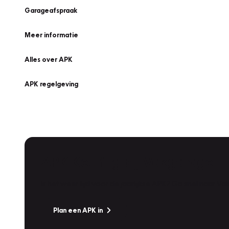
Garageafspraak
Meer informatie
Alles over APK
APK regelgeving
APK Keuring bij Vakgarage!
Is het weer tijd voor de jaarlijkse APK? Ga snel naar V
Plan een APK in